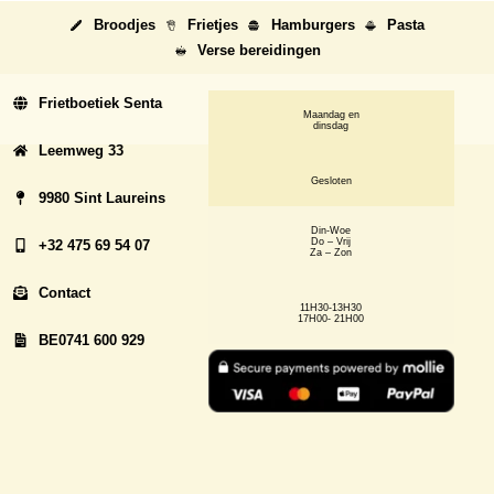
Broodjes
Frietjes
Hamburgers
Pasta
Verse bereidingen
Frietboetiek Senta
Maandag en
dinsdag
Leemweg 33
Gesloten
9980 Sint Laureins
Din-Woe
Do – Vrij
+32 475 69 54 07
Za – Zon
Contact
11H30-13H30
17H00- 21H00
BE0741 600 929