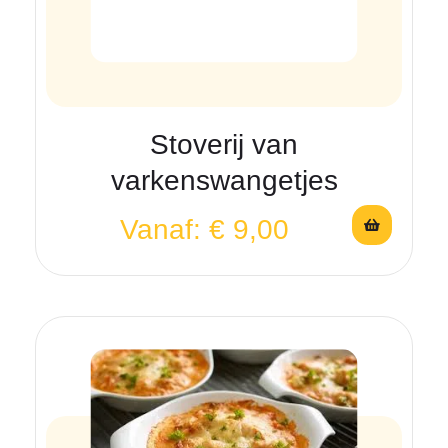
Stoverij van
varkenswangetjes
Vanaf:
€
9,00