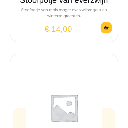
Stoofpotje van everzwijn
Stoofpotje van mals mager everzwijnragout en
winterse groenten.
€
14,00