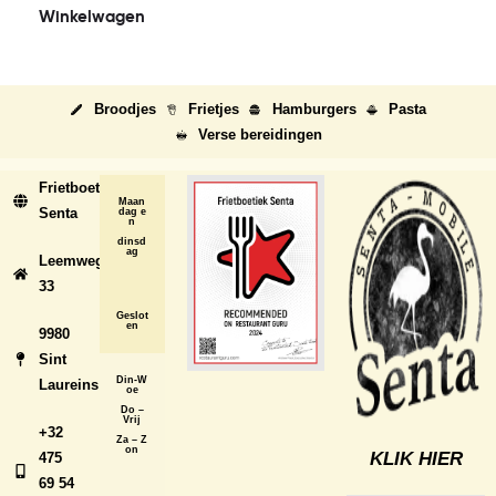
Winkelwagen
Broodjes
Frietjes
Hamburgers
Pasta
Verse bereidingen
Frietboetiek
Maan
Senta
dag e
n
dinsd
ag
Leemweg
33
Geslot
en
9980
Sint
Din-W
Laureins
oe
Do –
Vrij
+32
Za – Z
on
KLIK HIER
475
69 54