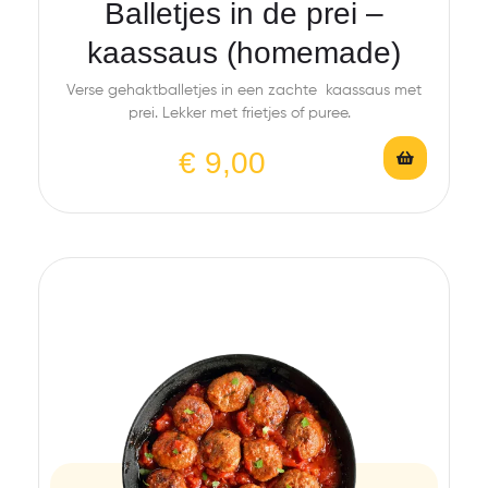
Balletjes in de prei –
kaassaus (homemade)
Verse gehaktballetjes in een zachte kaassaus met
prei. Lekker met frietjes of puree.
€
9,00