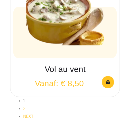
Vol au vent
Vanaf:
€
8,50
1
2
NEXT