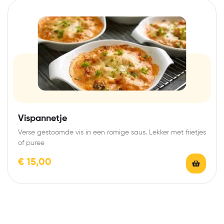
Vispannetje
Verse gestoomde vis in een romige saus. Lekker met frietjes
of puree
€
15,00