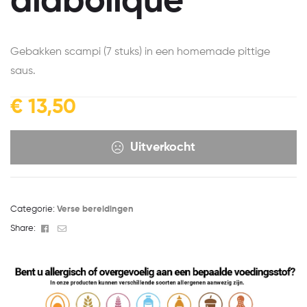
diabolique
Gebakken scampi (7 stuks) in een homemade pittige
saus.
€
13,50
Uitverkocht
Categorie:
Verse bereidingen
Facebook
Email
Share: