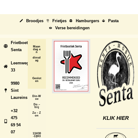
Broodjes
Frietjes
Hamburgers
Pasta
Verse bereidingen
Frietboetiek
Maan
Senta
dag e
n
dinsd
ag
Leemweg
33
Geslot
en
9980
Sint
Din-W
Laureins
oe
Do –
Vrij
+32
Za – Z
on
KLIK HIER
475
69 54
07
11H30
-13H3