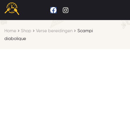
Home
Shop
Verse bereidingen
Scampi
diabolique