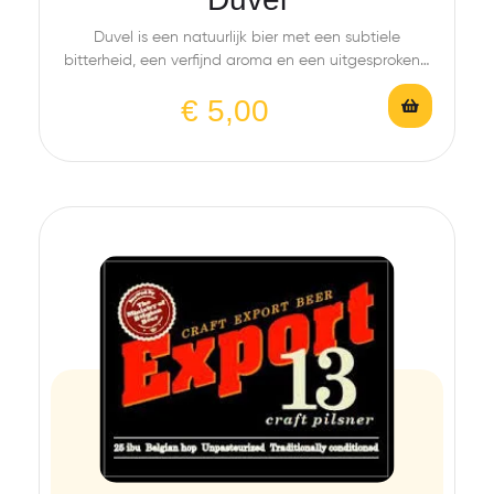
Duvel is een natuurlijk bier met een subtiele
bitterheid, een verfijnd aroma en een uitgesproken…
€
5,00