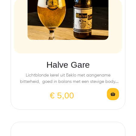
Halve Gare
Lichtblonde kerel uit Eeklo met aangename
bitterheid, goed in balans met een stevige body.
Toetsen…
€
5,00