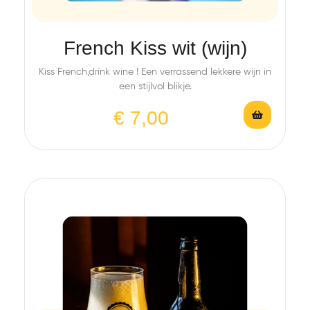
French Kiss wit (wijn)
Kiss French,drink wine ! Een verrassend lekkere wijn in
een stijlvol blikje.
€
7,00