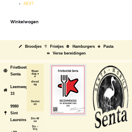
NEXT
Winkelwagen
Broodjes
Frietjes
Hamburgers
Pasta
Verse bereidingen
Frietboetiek
Maan
Senta
dag e
n
dinsd
ag
Leemweg
33
Geslot
en
9980
Sint
Din-W
Laureins
oe
Do –
Vrij