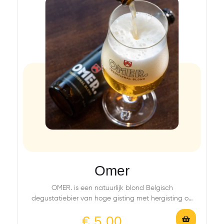
Omer
OMER. is een natuurlijk blond Belgisch
degustatiebier van hoge gisting met hergisting op
fles, gebrouwen…
€
5,00