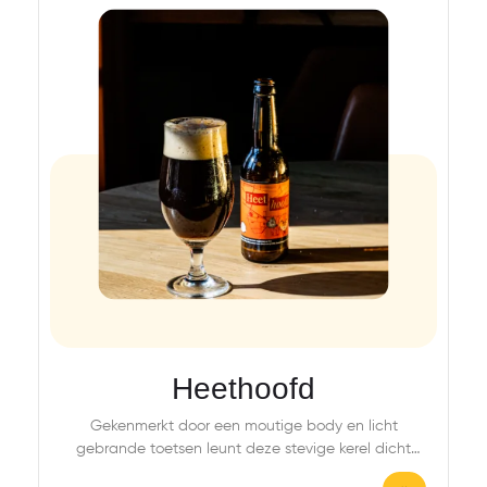
Heethoofd
Gekenmerkt door een moutige body en licht
gebrande toetsen leunt deze stevige kerel dicht
aan…