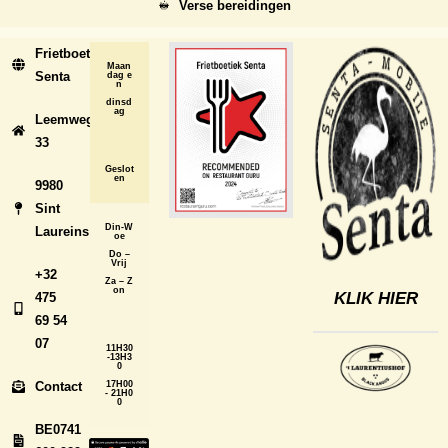
Verse bereidingen
Frietboetiek
Maan
Senta
dag e
n
dinsd
ag
Leemweg
33
Geslot
en
9980
Sint
Din-W
Laureins
oe
Do –
Vrij
+32
Za – Z
on
KLIK HIER
475
69 54
07
11H30
-13H3
0
Contact
17H00
- 21H0
0
BE0741