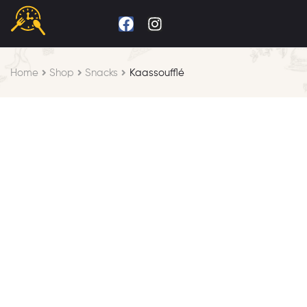
Home
Shop
Snacks
Kaassoufflé