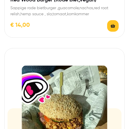
Sappige rode bietburger ,guacomole,nachos,red root
relish,hemp sauce , sla,tomaat,komkommer
€
14,00