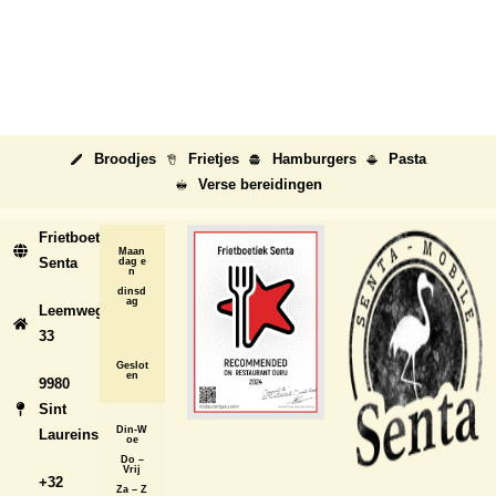
Broodjes
Frietjes
Hamburgers
Pasta
Verse bereidingen
Frietboetiek
Maan
Senta
dag e
n
dinsd
ag
Leemweg
33
Geslot
en
9980
Sint
Din-W
Laureins
oe
Do –
Vrij
+32
Za – Z