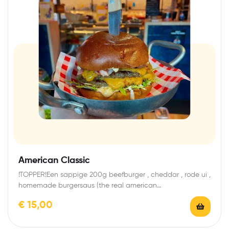
American Classic
!TOPPER!Een sappige 200g beefburger , cheddar , rode ui ,
homemade burgersaus (the real american…
€
15,00