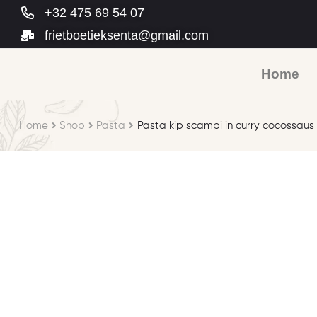
+32 475 69 54 07
frietboetieksenta@gmail.com
Home
Home
Shop
Pasta
Pasta kip scampi in curry cocossaus 