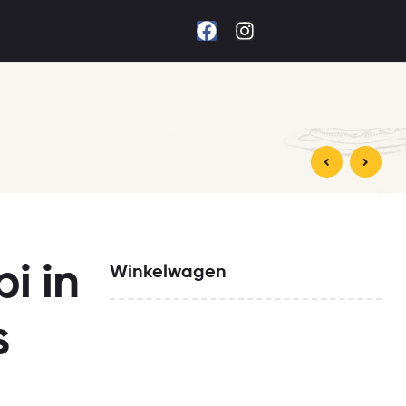
€
6,50
€
9,00
i in
Winkelwagen
s