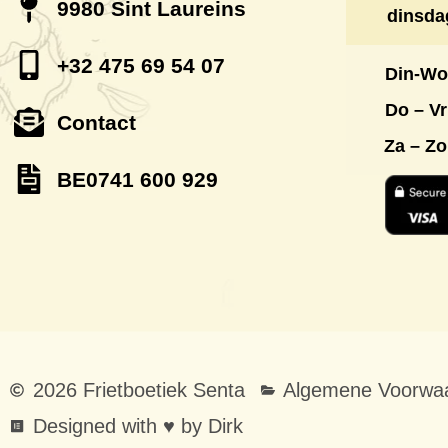
9980 Sint Laureins
dinsda
+32 475 69 54 07
Din-Wo
Do – Vr
Contact
Za – Z
BE0741 600 929
2026 Frietboetiek Senta
Algemene Voorwaa
Designed with ♥ by Dirk