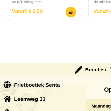
de prijs inbegrepen.
de prijs in
Vanaf:
€
6,50
Vanaf:
Broodjes
Frietboetiek Senta
Op
Leemweg 33
Maandag