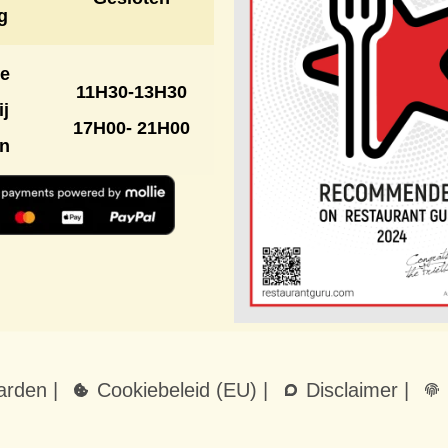
g
e
11H30-13H30
ij
17H00- 21H00
on
rden |
Cookiebeleid (EU) |
Disclaimer |