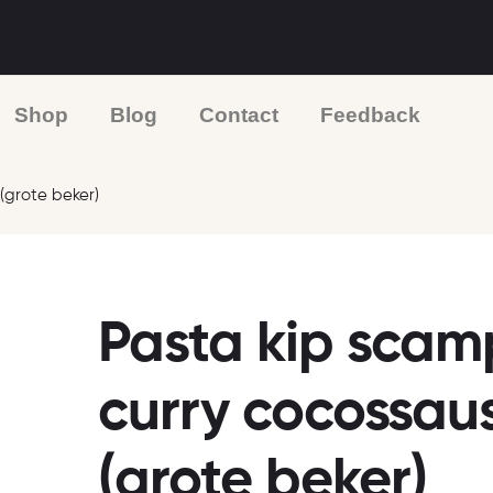
Shop
Blog
Contact
Feedback
(grote beker)
Pasta kip scamp
curry cocossau
(grote beker)