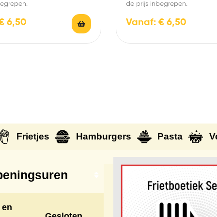
begrepen.
de prijs inbegrepen.
€
6,50
Vanaf:
€
6,50
Frietjes
Hamburgers
Pasta
V
eningsuren
 en
Gesloten