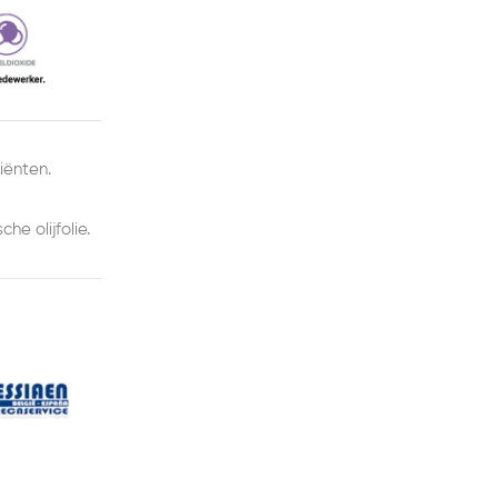
iënten.
e olijfolie.