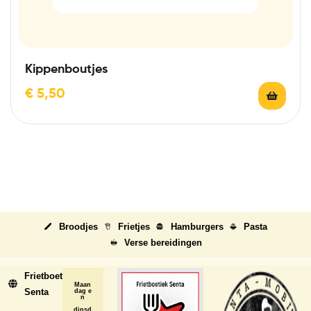
Kippenboutjes
€
5,50
Broodjes
Frietjes
Hamburgers
Pasta
Verse bereidingen
Frietboetiek
Maan
Senta
dag e
n
dinsd