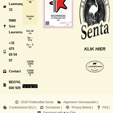
ag
Leemweg
33
Geslot
en
9980
Sint
Din-W
Laureins
oe
Do –
Vrij
+32
Za – Z
on
KLIK HIER
475
69 54
07
11H30
-13H3
0
Contact
17H00
- 21H0
0
BE0741
600 929
2026 Frietboetiek Senta
Algemene Voorwaarden |
Cookiebeleid (EU) |
Disclaimer |
Privacy Beleid |
FAQ |
Designed with ♥ by Dirk