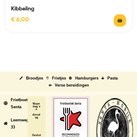
Kibbeling
€
6,00
Broodjes
Frietjes
Hamburgers
Pasta
Verse bereidingen
Frietboetiek
Maan
Senta
dag e
n
dinsd
ag
Leemweg
33
Geslot