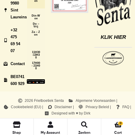
en
9980
Sint
Din-W
Laureins
oe
Do –
Vrij
+32
Za – Z
on
KLIK HIER
475
69 54
07
11H30
-13H3
0
Contact
17H00
- 21H0
0
BE0741
600 929
2026 Frietboetiek Senta
Algemene Voorwaarden |
Cookiebeleid (EU) |
Disclaimer |
Privacy Beleid |
FAQ |
Designed with ♥ by Dirk
0
Shop
My Account
Zoeken
Cart