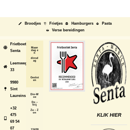
Broodjes
Frietjes
Hamburgers
Pasta
Verse bereidingen
Frietboetiek
Maan
Senta
dag e
n
dinsd
ag
Leemweg
33
Geslot
en
9980
Sint
Din-W
Laureins
oe
Do –
Vrij
+32
Za – Z
on
KLIK HIER
475
69 54
07
11H30