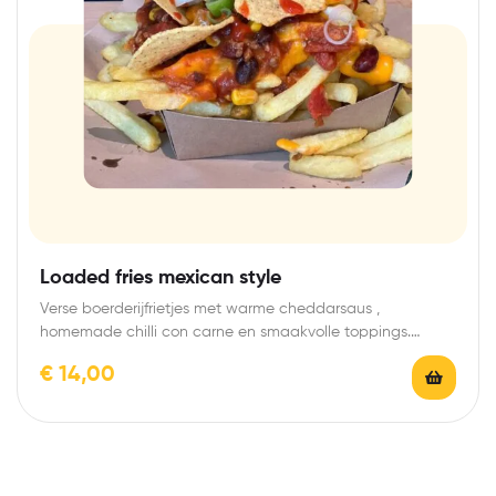
Loaded fries mexican style
Verse boerderijfrietjes met warme cheddarsaus ,
homemade chilli con carne en smaakvolle toppings.
Sweet and…
€
14,00