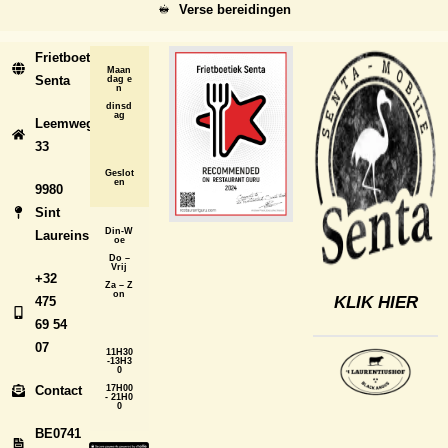
Verse bereidingen
Frietboetiek
Maan
Senta
dag e
n
dinsd
ag
Leemweg
33
Geslot
en
9980
Sint
Din-W
Laureins
oe
Do –
Vrij
+32
Za – Z
on
KLIK HIER
475
69 54
07
11H30
-13H3
0
Contact
17H00
- 21H0
0
BE0741