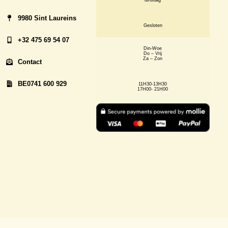
9980 Sint Laureins
Gesloten
+32 475 69 54 07
Din-Woe
Do – Vrij
Za – Zon
Contact
BE0741 600 929
11H30-13H30
17H00- 21H00