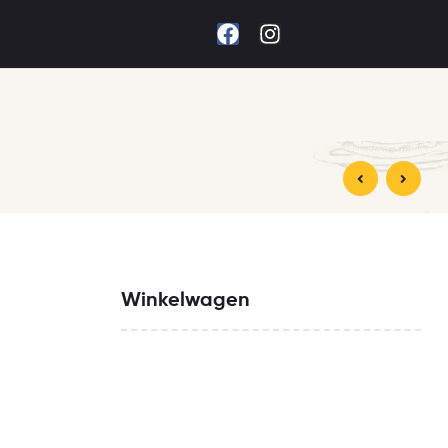
€
9,00
€
18,00
Winkelwagen