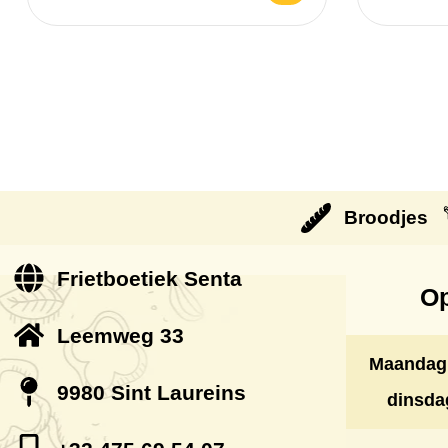
Broodjes
Frietboetiek Senta
Op
Leemweg 33
Maandag
9980 Sint Laureins
dinsda