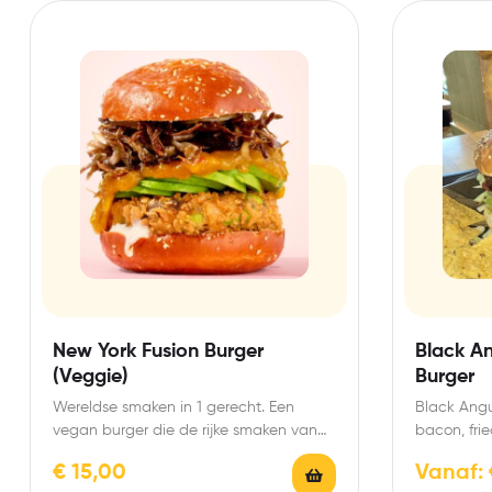
New York Fusion Burger
Black A
(Veggie)
Burger
Wereldse smaken in 1 gerecht. Een
Black Angu
vegan burger die de rijke smaken van
bacon, frie
Spanish Harlem,Little…
tomaat,rode
€
15,00
Vanaf: