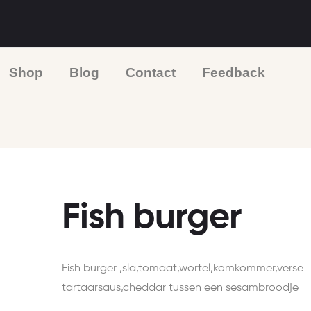
Shop
Blog
Contact
Feedback
Fish burger
Fish burger ,sla,tomaat,wortel,komkommer,verse
tartaarsaus,cheddar tussen een sesambroodje