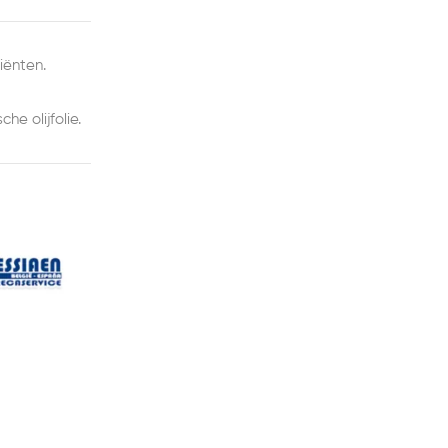
iënten.
e olijfolie.