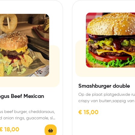
Smashburger double
Op de plaat platgeduwde ru
ngus Beef Mexican
crispy van buiten,sappig van
Tussen een zacht broodje ,…
s beef burger, cheddarsaus,
€
15,00
d onion rings, guacomole, sla,
 biet relish,nacho’s
€
18,00