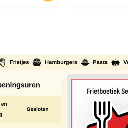
Frietjes
Hamburgers
Pasta
V
eningsuren
 en
Gesloten
g