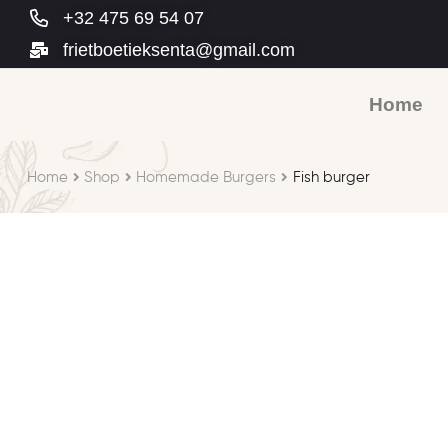
+32 475 69 54 07
frietboetieksenta@gmail.com
Home
Home
Shop
Homemade Burgers
Fish burger