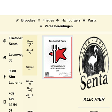
Broodjes
Frietjes
Hamburgers
Pasta
Verse bereidingen
Frietboetiek
Maan
Senta
dag e
n
dinsd
ag
Leemweg
33
Geslot
en
9980
Sint
Din-W
Laureins
oe
Do –
Vrij
+32
Za – Z
on
KLIK HIER
475
69 54
07
11H30