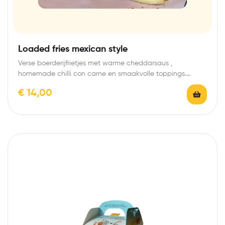
Loaded fries mexican style
Verse boerderijfrietjes met warme cheddarsaus ,
homemade chilli con carne en smaakvolle toppings.
Sweet and…
€
14,00