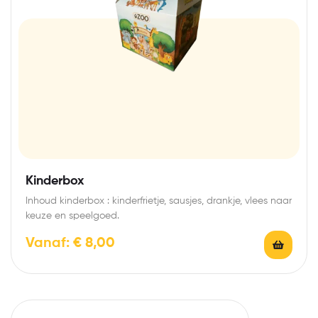
Kinderbox
Inhoud kinderbox : kinderfrietje, sausjes, drankje, vlees naar
keuze en speelgoed.
Vanaf:
€
8,00