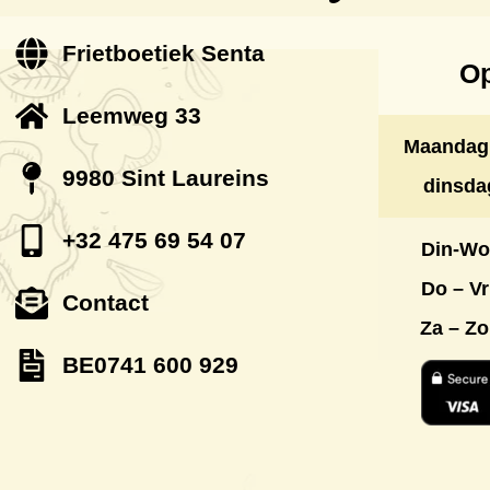
Frietboetiek Senta
Op
Leemweg 33
Maandag
9980 Sint Laureins
dinsda
+32 475 69 54 07
Din-Wo
Do – Vr
Contact
Za – Z
BE0741 600 929