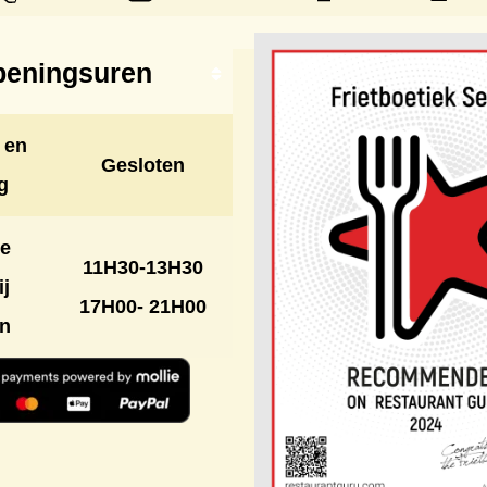
eningsuren
 en
Gesloten
g
e
11H30-13H30
ij
17H00- 21H00
on