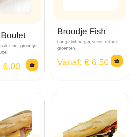
Broodje Fish
 Boulet
Lange fishburger, verse tartare,
oulet met groentjes
groenten.
uze.
Vanaf:
€
6,50
€
6,00