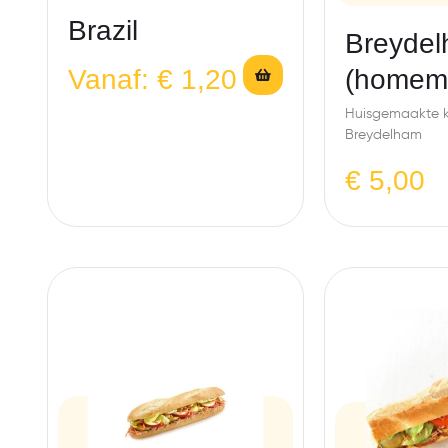
Brazil
Breydel
(homem
Vanaf:
€
1,20
Huisgemaakte k
Breydelham
€
5,00