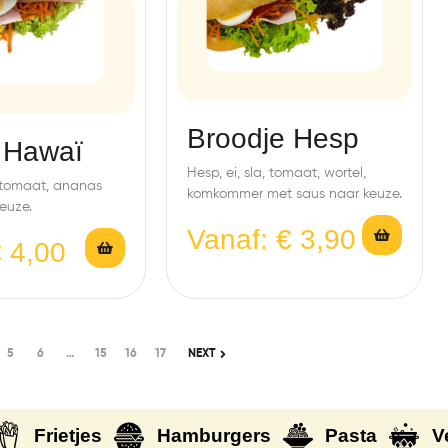
Broodje Hesp
 Hawaï
Hesp, ei, sla, tomaat, wortel,
, tomaat, ananas
komkommer met saus naar keuze.
euze.
Vanaf:
€
3,90
€
4,00
5
6
…
15
16
17
NEXT
Frietjes
Hamburgers
Pasta
V