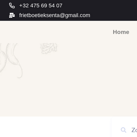
+32 475 69 54 07
frietboetieksenta@gmail.com
Home