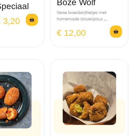
Boze Wolf
Speciaal
Verse boerderijfrietjes met
€
3,20
homemade stoverijsaus ,
Kriekepot saus , spicy
€
12,00
gehaktstaaf , crispy ui