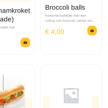
Broccoli balls
hamkroket
Krokante balletjes met een
ade)
vulling van broccoli. Lekker als
snack en vegan.
roket met
€
4,00