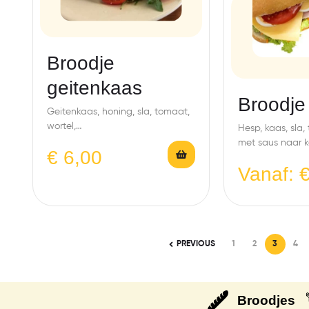
Broodje
geitenkaas
Broodje
Geitenkaas, honing, sla, tomaat,
wortel,
Hesp, kaas, sla
komkommer,notenmengeling
met saus naar k
€
6,00
Vanaf:
PREVIOUS
1
2
3
4
Broodjes