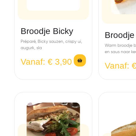
Broodje Bicky
Broodje
Préparé, Bicky sauzen, crispy ui,
Warm broodje b
augurk, sla
en saus naar ke
Vanaf:
€
3,90
Vanaf: