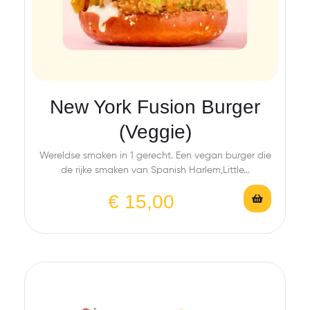
New York Fusion Burger
(Veggie)
Wereldse smaken in 1 gerecht. Een vegan burger die
de rijke smaken van Spanish Harlem,Little…
€
15,00