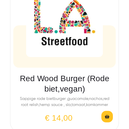
Red Wood Burger (Rode
biet,vegan)
Sappige rode bietburger ,guacomole,nachos,red
root relish,hemp sauce , sla,tomaat,komkommer
€
14,00