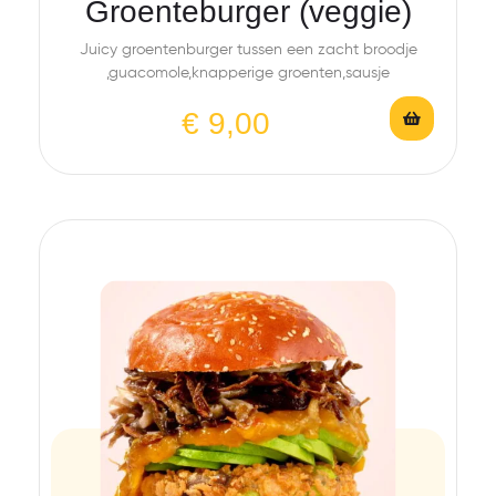
Groenteburger (veggie)
Juicy groentenburger tussen een zacht broodje
,guacomole,knapperige groenten,sausje
€
9,00