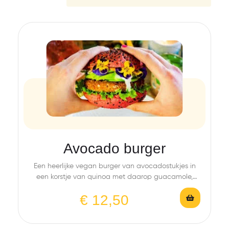
Avocado burger
Een heerlijke vegan burger van avocadostukjes in
een korstje van quinoa met daarop guacamole,
aioli,…
€
12,50