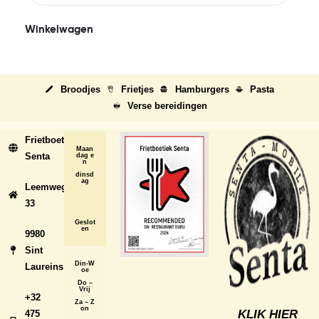
Winkelwagen
Broodjes
Frietjes
Hamburgers
Pasta
Verse bereidingen
Frietboetiek
Maan
Senta
dag e
n
dinsd
ag
Leemweg
33
Geslot
en
9980
Sint
Din-W
Laureins
oe
Do –
Vrij
+32
Za – Z
on
KLIK HIER
475