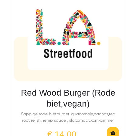
Red Wood Burger (Rode
biet,vegan)
Sappige rode bietburger ,guacomole,nachos,red
root relish,hemp sauce , sla,tomaat,komkommer
€
14,00