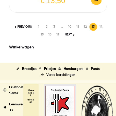
€
13,50
PREVIOUS
1
2
3
…
10
11
12
13
14
15
16
17
NEXT
Winkelwagen
Broodjes
Frietjes
Hamburgers
Pasta
Verse bereidingen
Frietboetiek
Maan
Senta
dag e
n
dinsd
ag
Leemweg
33