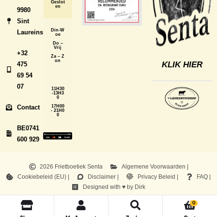
Geslot
en
9980
Sint
Din-W
Laureins
oe
Do –
Vrij
+32
Za – Z
on
KLIK HIER
475
69 54
07
11H30
-13H3
0
Contact
17H00
- 21H0
0
BE0741
600 929
2026 Frietboetiek Senta
Algemene Voorwaarden |
Cookiebeleid (EU) |
Disclaimer |
Privacy Beleid |
FAQ |
Designed with ♥ by Dirk
0