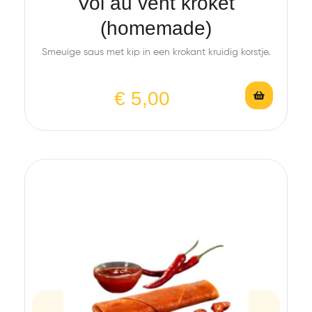
Vol au vent kroket
(homemade)
Smeuïge saus met kip in een krokant kruidig korstje.
€
5,00