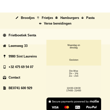
Broodjes
Frietjes
Hamburgers
Pasta
Verse bereidingen
Frietboetiek Senta
Leemweg 33
Maandag en
dinsdag
9980 Sint Laureins
Gesloten
+32 475 69 54 07
Din-Woe
Do – Vrij
Za – Zon
Contact
BE0741 600 929
11H30-13H30
17H00- 21H00