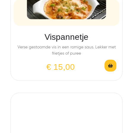
Vispannetje
Verse gestoomde vis in een romige saus. Lekker met
frietjes of puree
€
15,00