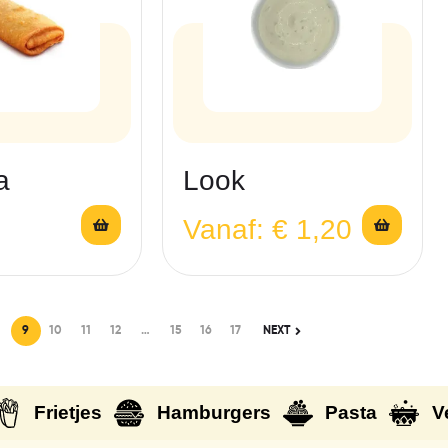
a
Look
Vanaf:
€
1,20
9
10
11
12
…
15
16
17
NEXT
Frietjes
Hamburgers
Pasta
V