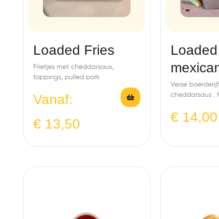
Loaded Fries
Loaded 
mexican
Frietjes met cheddarsaus,
toppings, pulled pork
Verse boerderij
cheddarsaus , 
Vanaf:
con carne en s
€
14,00
toppings. Swe
€
13,50