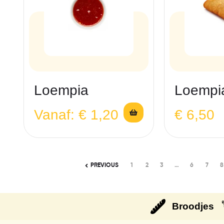
Loempia
Loempi
Vanaf:
€
1,20
€
6,50
PREVIOUS
1
2
3
…
6
7
8
Broodjes