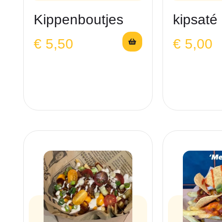
Kippenboutjes
kipsaté
€
5,50
€
5,00