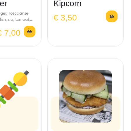
er
Kipcorn
rger, Toscaanse
€
3,50
ish, sla, tomaat,
rtelen
€
7,00