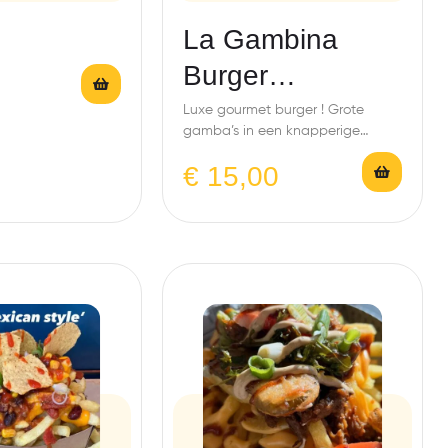
La Gambina
Burger
(Gamba’s)
Luxe gourmet burger ! Grote
gamba’s in een knapperige
korstje tussen een zacht brioche
€
15,00
broodje…