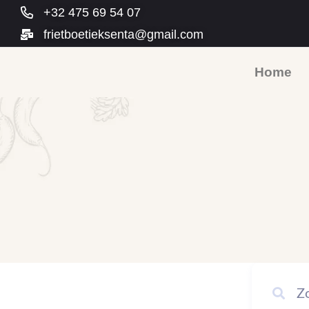
+32 475 69 54 07
frietboetieksenta@gmail.com
Home