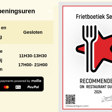
eningsuren
 en
Gesloten
g
e
11H30-13H30
ij
17H00- 21H00
on