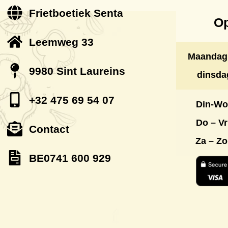
Frietboetiek Senta
Op
Leemweg 33
Maandag
9980 Sint Laureins
dinsda
+32 475 69 54 07
Din-Wo
Do – Vr
Contact
Za – Z
BE0741 600 929