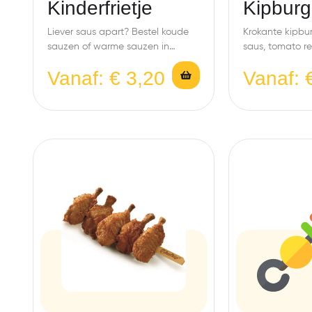
Kinderfrietje
Kipburg
Liever saus apart? Bestel koude
Krokante kipbu
sauzen of warme sauzen in
saus, tomato rel
potjes.
komkommer, wo
Vanaf:
€
3,20
Vanaf: