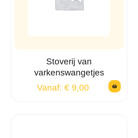
Stoverij van
varkenswangetjes
Vanaf:
€
9,00