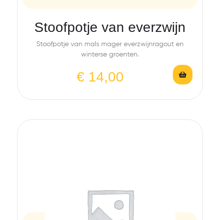
Stoofpotje van everzwijn
Stoofpotje van mals mager everzwijnragout en
winterse groenten.
€
14,00