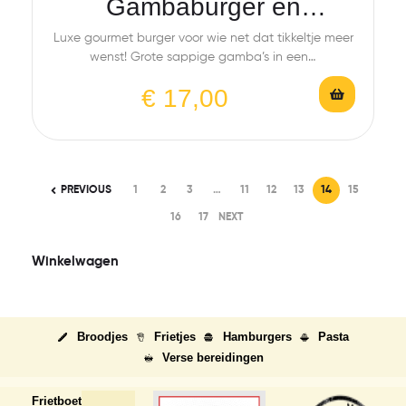
Gambaburger en
rundsburger)
Luxe gourmet burger voor wie net dat tikkeltje meer
wenst! Grote sappige gamba’s in een…
€
17,00
PREVIOUS
1
2
3
…
11
12
13
14
15
16
17
NEXT
Winkelwagen
Broodjes
Frietjes
Hamburgers
Pasta
Verse bereidingen
Frietboetiek