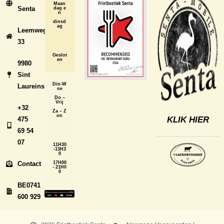
Maan
Senta
dag e
n
dinsd
ag
Leemweg
33
Geslot
en
9980
Sint
Din-W
Laureins
oe
Do –
Vrij
+32
Za – Z
on
KLIK HIER
475
69 54
07
11H30
-13H3
0
Contact
17H00
- 21H0
0
BE0741
600 929